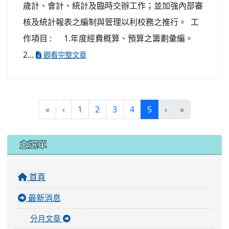
歲計、會計、統計及臨時交辦工作；並加強內部審
核及統計報表之編制與管理以利校務之推行。 工
作項目 : 1.年度經費概算、預算之籌劃彙編。
2...
觀看完整文章
(current)
«
‹
1
2
3
4
5
›
»
:::
主選單
首頁
最新消息
分月文章