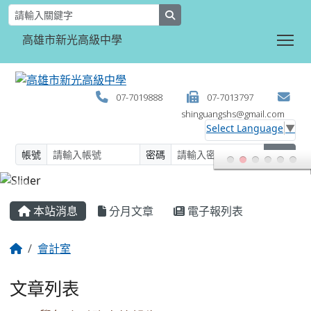
search
Tog
高雄市新光高級中學
07-7019888
07-7013797
shinguangshs@gmail.com
Select Language
▼
帳號
密碼
登入
:::
本站消息
分月文章
電子報列表
會計室
文章列表