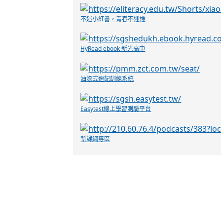
記住我
登入
到訪統計
今天：
昨天：
總計：