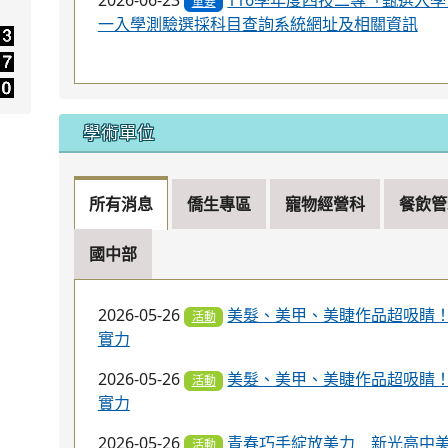
:::
本校榮譽榜
暨美容系
專班-原住民文化產業與社會工作學士學位學