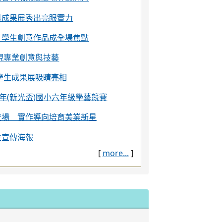
輔導室
實習處
人事室
學免試續招簡章
金捐贈實施計畫
15學年度第1學期期「韌世代獎助學