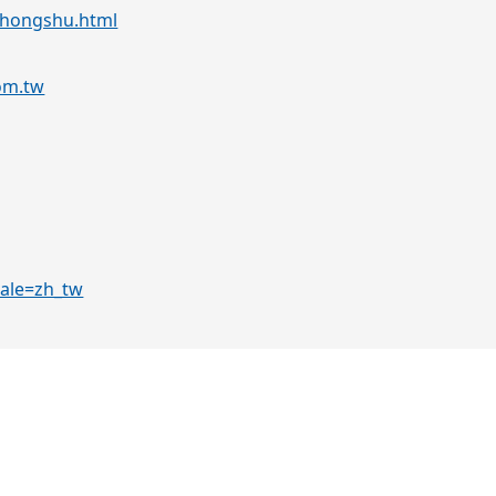
2026-07-14
115學年度教師甄選公告
2026-07-07
115學年度新光高中「國中免
重要
2026-06-30
長榮大學6門磨課師(MOOCs)夏季班
2026-06-23
116學年度四技二專「甄選入
重要
一入學測驗選採科目查詢系統網址及相關資訊
學術單位
所有消息
僑生專區
寵物經營科
餐飲管
國中部