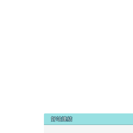
最新消息
榮譽榜
好站連結
檔案下載
場地設備預約
線上報名
電子相簿
會員登入
帳號
密碼