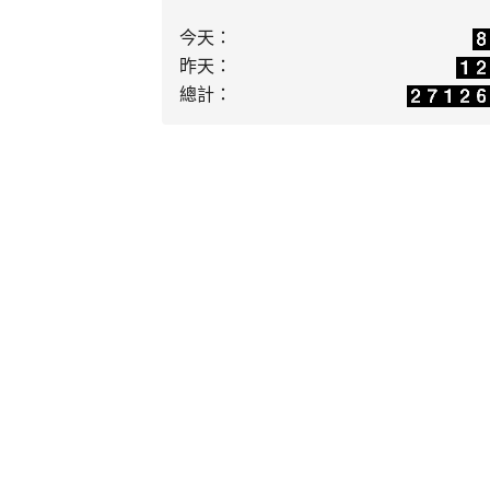
:::
主選單
學年度繁星入學錄取大仁科技大學寵物照護
同學115學年度國立暨南國際大學原住民
首頁