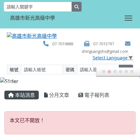
search
Tog
高雄市新光高級中學
07-7019888
07-7013797
shinguangshs@gmail.com
Select Language
▼
帳號
密碼
登入
:::
本站消息
分月文章
電子報列表
本文已不開放！
本文已不開放！