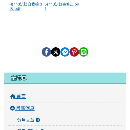
4) 113決算自我檢查
5) 113決算書修正.pd
表.pdf
f
:::
主選單
首頁
最新消息
分月文章