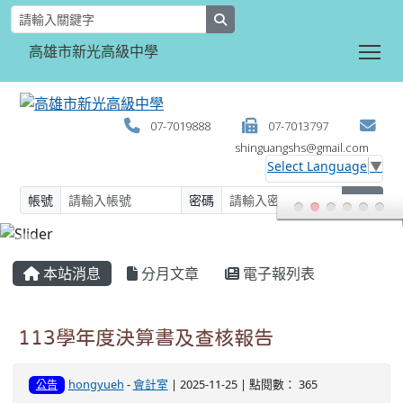
search
Tog
高雄市新光高級中學
07-7019888
07-7013797
shinguangshs@gmail.com
Select Language
▼
帳號
密碼
登入
:::
本站消息
分月文章
電子報列表
113學年度決算書及查核報告
hongyueh
-
會計室
| 2025-11-25 | 點閱數： 365
公告