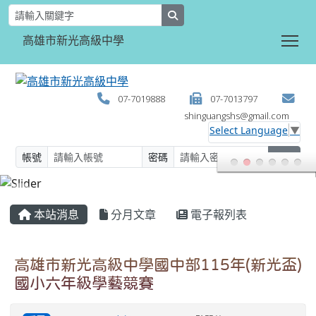
search
Tog
高雄市新光高級中學
07-7019888
07-7013797
shinguangshs@gmail.com
Select Language
▼
帳號
密碼
登入
:::
本站消息
分月文章
電子報列表
高雄市新光高級中學國中部115年(新光盃)
國小六年級學藝競賽