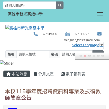
search
Tog
高雄市新光高級中學
07-7019888
07-7013797
shinguangshs@gmail.com
Select Language
▼
帳號
密碼
登入
:::
本站消息
分月文章
電子報列表
本校115學年度招聘資訊科專業及技術教
師簡章公告