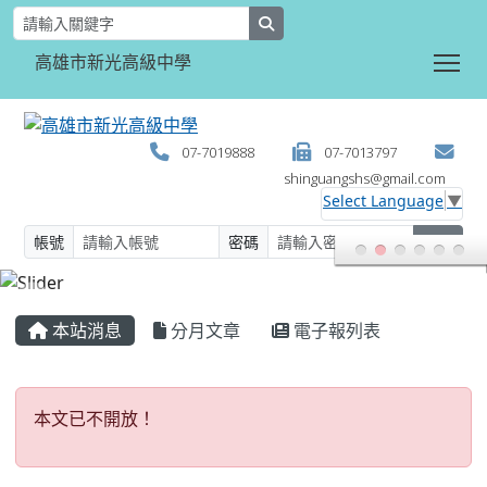
search
Tog
高雄市新光高級中學
07-7019888
07-7013797
shinguangshs@gmail.com
Select Language
▼
帳號
密碼
登入
:::
本站消息
分月文章
電子報列表
本文已不開放！
本文已不開放！