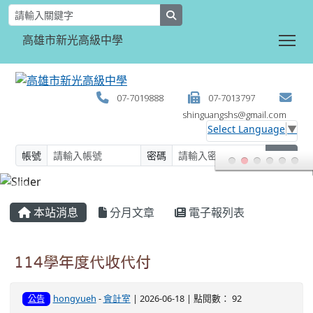
search
Tog
高雄市新光高級中學
07-7019888
07-7013797
shinguangshs@gmail.com
Select Language
▼
帳號
密碼
登入
:::
本站消息
分月文章
電子報列表
114學年度代收代付
hongyueh
-
會計室
| 2026-06-18 | 點閱數： 92
公告