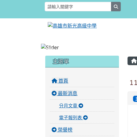
search
:::
:::
主選單
首頁
1
最新消息
分月文章
電子報列表
榮譽榜