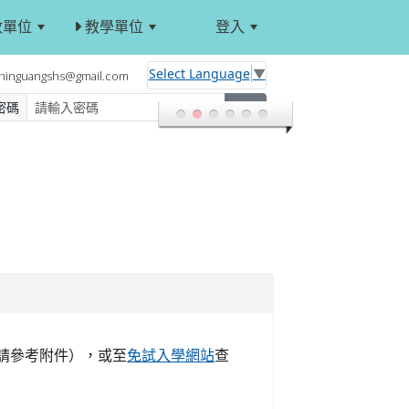
政單位
教學單位
登入
:::
Select Language
▼
hinguangshs@gmail.com
密碼
登入
敬請參考附件），或至
免試入學網站
查