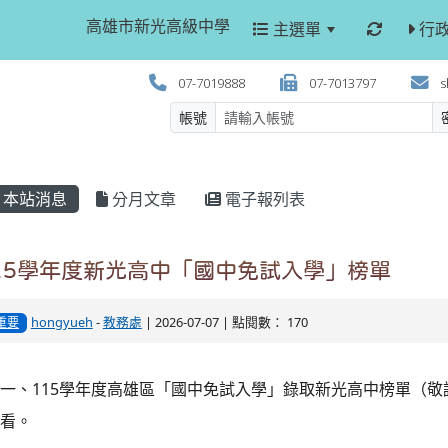
高雄市新光高級中學
主選單
行
07-7019888
07-7013797
s
帳號
本站消息
分月文章
電子報列表
15學年度新光高中「國中免試入學」榜單
hongyueh
-
教務處
| 2026-07-07 | 點閱數： 170
重要
一、115學年度高雄區「國中免試入學」錄取新光高中榜單（
看。