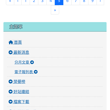
(current)
«
‹
1
2
3
4
5
6
7
8
9
›
»
:::
主選單
首頁
最新消息
分月文章
電子報列表
榮譽榜
好站連結
檔案下載