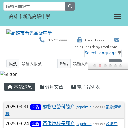
search
Tog
高雄市新光高級中學
07-7019888
07-7013797
shinguangshs@gmail.com
Select Language
▼
帳號
密碼
登入
:::
本站消息
分月文章
電子報列表
文章列表
2025-03-31
寵物經營科簡介
(
sgadmin
/ 2230 /
寵物經營
公告
科
)
2025-03-24
黃俊燁校長簡介
(
sgadmin
/ 8695 /
校長室
)
公告