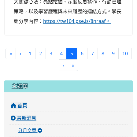
大關鍵心法：亮點挖掘、深度反思寫作、行動管理
策略，以及學習歷程與未來履歷的連結方式。學長
姐分享內容：
https://tw104.pse.is/8nraaf。
(current)
«
‹
1
2
3
4
5
6
7
8
9
10
›
»
:::
主選單
首頁
最新消息
分月文章