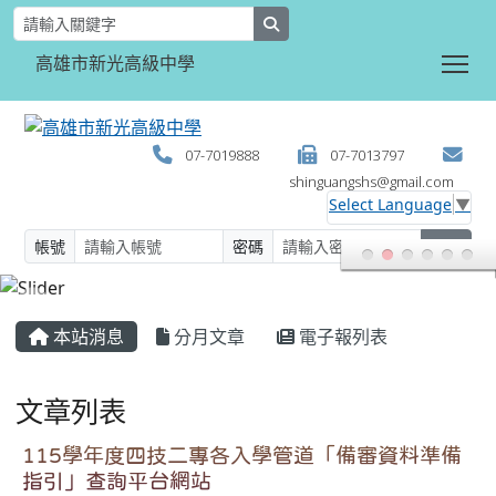
search
Tog
高雄市新光高級中學
07-7019888
07-7013797
shinguangshs@gmail.com
Select Language
▼
帳號
密碼
登入
:::
本站消息
分月文章
電子報列表
文章列表
115學年度四技二專各入學管道「備審資料準備
指引」查詢平台網站