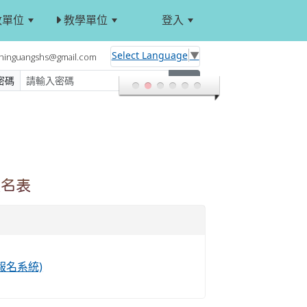
政單位
教學單位
登入
:::
Select Language
▼
hinguangshs@gmail.com
密碼
登入
報名表
報名系統)