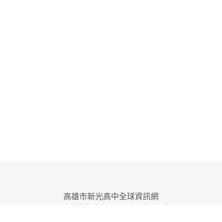
高雄市新光高中全球資訊網
831 高雄市大寮區鳳屏一路217號
E-mail:
shinguangshs@gmail.com