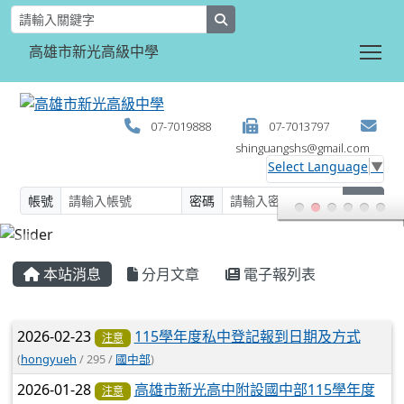
search
Tog
高雄市新光高級中學
07-7019888
07-7013797
shinguangshs@gmail.com
Select Language
▼
帳號
密碼
登入
:::
本站消息
分月文章
電子報列表
文章列表
2026-02-23
115學年度私中登記報到日期及方式
注意
(
hongyueh
/ 295 /
國中部
)
2026-01-28
高雄市新光高中附設國中部115學年度
注意