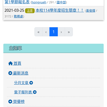
第1學期報名表
(
hongyueh
/ 291 /
國中部
)
2021-03-25
本校114學年度招生簡章！！
(
黃俊燁
/
注意
3172 /
教務處
)
(current)
«
‹
1
›
»
:::
主選單
首頁
最新消息
分月文章
電子報列表
榮譽榜